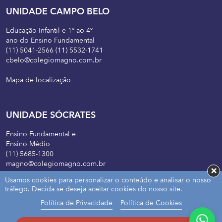
UNIDADE CAMPO BELO
Educação Infantil e 1º ao 4º
ano do Ensino Fundamental
(11) 5041-2566 (11) 5532-1741
cbelo@colegiomagno.com.br
Mapa de localização
UNIDADE SÓCRATES
Ensino Fundamental e
Ensino Médio
(11) 5685-1300
magno@colegiomagno.com.br
×
Usamos cookies para personalizar o conteúdo e analisar o nosso
Mapa de localização
tráfego. Decida se deseja aceitar cookies do nosso site.
Política de Privacidade
Política de Cookies