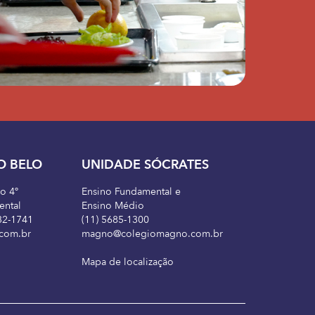
O BELO
UNIDADE SÓCRATES
ao 4º
Ensino Fundamental e
ental
Ensino Médio
32-1741
(11) 5685-1300
com.br
magno@colegiomagno.com.br
Mapa de localização